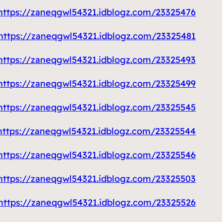
https://zaneqgwl54321.idblogz.com/23325476/مقوي-سيرفس-الكويت
https://zaneqgwl54321.idblogz.com/23325481/بنشر-متنقل-الكويت
https://zaneqgwl54321.idblogz.com/23325493/كهربائي-منازل-الكويت
https://zaneqgwl54321.idblogz.com/23325499/فني-كهربائي-منازل
https://zaneqgwl54321.idblogz.com/23325545/تركيب-جبس-بورد
https://zaneqgwl54321.idblogz.com/23325544/رقم-حداد-هندي-وباكستاني
https://zaneqgwl54321.idblogz.com/23325546/صباغ
https://zaneqgwl54321.idblogz.com/23325503/معلم-تركيب-باركيه
https://zaneqgwl54321.idblogz.com/23325526/شركة-تعقيم-منازل