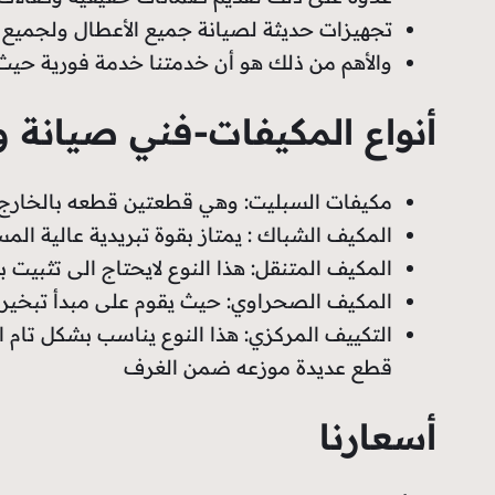
تجهيزات حديثة لصيانة جميع الأعطال ولجميع أ
والأهم من ذلك هو أن خدمتنا خدمة فورية حيث
أنواع المكيفات-فني صيانة و
مكيفات السبليت: وهي قطعتين قطعه بالخارج ج
المكيف الشباك : يمتاز بقوة تبريدية عالية ال
المكيف المتنقل: هذا النوع لايحتاج الى تثبيت بل
المكيف الصحراوي: حيث يقوم على مبدأ تبخير ا
التكييف المركزي: هذا النوع يناسب بشكل تام
قطع عديدة موزعه ضمن الغرف
أسعارنا