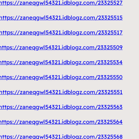
https://zaneqgwl54321.idblogz.com/23325527/تصليح-وصيانة-جوالات
https://zaneqgwl54321.idblogz.com/23325515/تركيب-قرميد-الكويت
https://zaneqgwl54321.idblogz.com/23325517/تركيب-وصيانة-ستلايت
https://zaneqgwl54321.idblogz.com/23325509/تركيب-سيراميك-الكويت
https://zaneqgwl54321.idblogz.com/23325534/تنظيف-منازل-الكويت
https://zaneqgwl54321.idblogz.com/23325550/صناديق-الحرائق
https://zaneqgwl54321.idblogz.com/23325551/توصيل-حبر-طابعة
https://zaneqgwl54321.idblogz.com/23325563/غسيل-سيارات-الكويت
https://zaneqgwl54321.idblogz.com/23325564/فتح-اقفال-بالكويت
https://zaneqgwl54321.idblogz.com/23325568/فني-المنيوم-الكويت