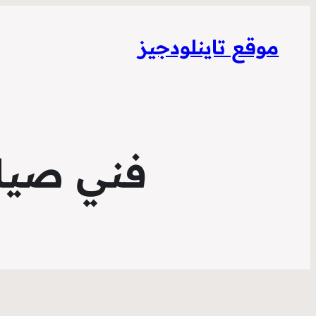
موقع تاينلودجيز
فني صيان