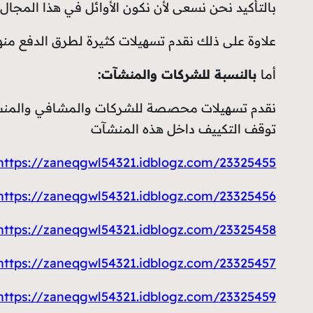
بالتأكيد نحن نسعى لأن نكون الأوائل في هذا المجا
علاوة على ذلك نقدم تسهيلات كثيرة لطرق الدفع منه
أما
بالنسبة للشركات والمنشآت:
نقدم تسهيلات محصصة للشركات والمشافي والمنشآ
توقف التكييف داخل هذه المنشآت
https://zaneqgwl54321.idblogz.com/23325455/كراج-تصليح-سيارات
https://zaneqgwl54321.idblogz.com/23325456/فتح-اقفال-ابواب-الكويت
https://zaneqgwl54321.idblogz.com/23325458/بي-ان-سبورت-الكويت
https://zaneqgwl54321.idblogz.com/23325457/فني-ستلايت
https://zaneqgwl54321.idblogz.com/23325459/فني-تكييف-الكويت