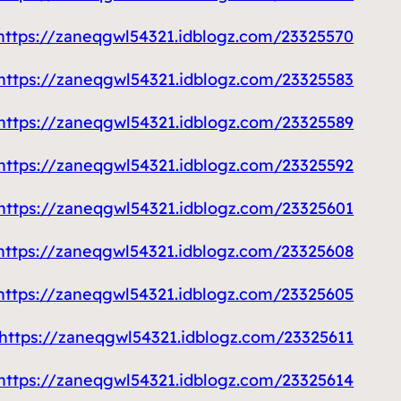
https://zaneqgwl54321.idblogz.com/23325570/فني-تركيب-مداخن
https://zaneqgwl54321.idblogz.com/23325583/فني-تصليح-غسالات
https://zaneqgwl54321.idblogz.com/23325589/فني-ستائر-الكويت
https://zaneqgwl54321.idblogz.com/23325592/فني-صحي
https://zaneqgwl54321.idblogz.com/23325601/تصليح-طباخات-الكويت
https://zaneqgwl54321.idblogz.com/23325608/كاميرات-مراقبة
https://zaneqgwl54321.idblogz.com/23325605/فتح-خرسانات-جدارية
https://zaneqgwl54321.idblogz.com/23325611/افضل-فني-كهربائي-منازل
https://zaneqgwl54321.idblogz.com/23325614/مكافحة-حشرات