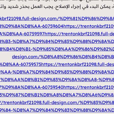
، يمكن البدء في إجراء الإصلاح. يجب العمل بحذر شديد واتب
tonkbrf21098.full-design.com/%D9%81%D9%86%
%D9%8A%D8%AA-60759604
https://trentonkbrf2
%D8%AA-60759597
https://trentonkbrf21098.f
%B3-%D8%A7%D9%84%D9%83%D9%88%D9%8A%D8
D8%B4%D8%B1-%D9%85%D8%AA%D9%86%D9%82%D9
design.com/%D8%A8%D9%86%D8%B4%D8%
D8%AA-60759575
https://trentonkbrf21098.ful
%AA-%D8%A7%D9%84%D9%83%D9%88%D9%8A%D8
m/%D8%AA%D8%B1%D9%83%D9%8A%D8%A8-%D9%
%D9%8A%D8%AA-60759540
https://trentonkbrf2
3%D9%87%D8%B1%D8%A8%D8%A7%D8%A6%D9%8
://trentonkbrf21098.full-design.com/%D9%8
%84-%D8%A7%D9%84%D9%83%D9%88%D9%8A%D8