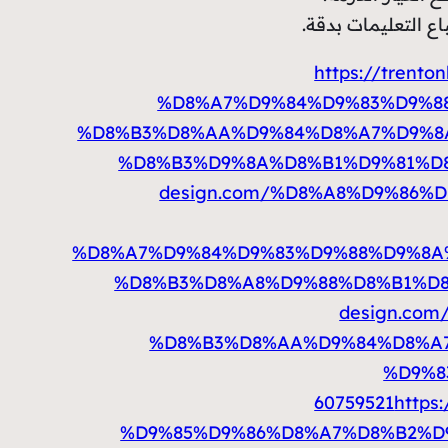
اع التعليمات بدقة.
https://tren
%D8%A7%D9%84%D9%83%D9%88
%D8%B3%D8%AA%D9%84%D8%A7%D9%8A
%D8%B3%D9%8A%D8%B1%D9%81%D8
design.com/%D8%A8%D9%86%
%D8%A7%D9%84%D9%83%D9%88%D9%8A%
%D8%B3%D8%A8%D9%88%D8%B1%D8
design.co
%D8%B3%D8%AA%D9%84%D8%A7
%D9%8
60759521
https
%D9%85%D9%86%D8%A7%D8%B2%D9