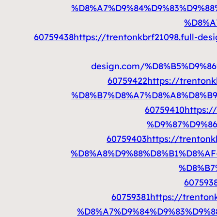
%D8%A7%D9%84%D9%83%D9%88%
%D8%A
60759438
https://trentonkbrf21098.f
design.com/%D8%B5%D9%
60759422
https://trent
%D8%B7%D8%A7%D8%A8%D8%B9%
60759410
https:
%D9%87%D9%8
60759403
https://trent
%D8%A8%D9%88%D8%B1%D8%AF-
%D8%B7
607593
60759381
https://tren
%D8%A7%D9%84%D9%83%D9%88