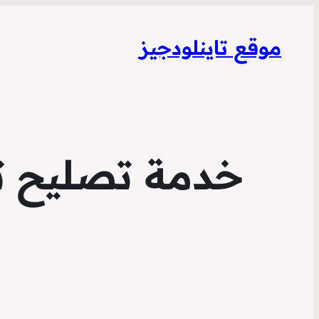
موقع تاينلودجيز
خدمة تصليح تل