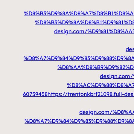
%D8%B3%D9%8A%D8%A7%D8%B1%D8%A7
%D8%B3%D9%8A%D8%B1%D9%81%D8
design.com/%D9%81%D8%A
de
%D8%A7%D9%84%D9%83%D9%88%D9%8A
%D8%AA%D8%B9%D9%82%D9
design.co
%D8%AC%D9%88%D8%A7
60759458
https://trentonkbrf21098.f
design.com/%D8%
%D8%A7%D9%84%D9%83%D9%88%D9%8A