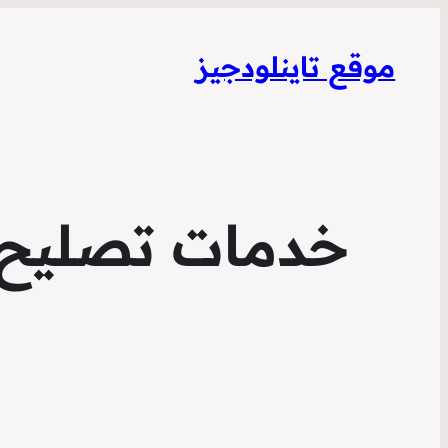
موقع تاينلودجيز
خدمات تصليح 