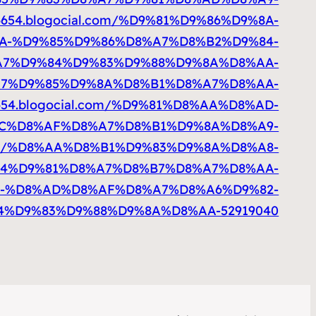
76654.blogocial.com/%D9%81%D9%86%D9%8A-
A-%D9%85%D9%86%D8%A7%D8%B2%D9%84-
7%D9%84%D9%83%D9%88%D9%8A%D8%AA-
%D8%A7%D9%85%D9%8A%D8%B1%D8%A7%D8%AA-
76654.blogocial.com/%D9%81%D8%AA%D8%AD-
C%D8%AF%D8%A7%D8%B1%D9%8A%D8%A9-
al.com/%D8%AA%D8%B1%D9%83%D9%8A%D8%A8-
4%D9%81%D8%A7%D8%B7%D8%A7%D8%AA-
9%82-%D8%AD%D8%AF%D8%A7%D8%A6%D9%82-
%D9%83%D9%88%D9%8A%D8%AA-52919040