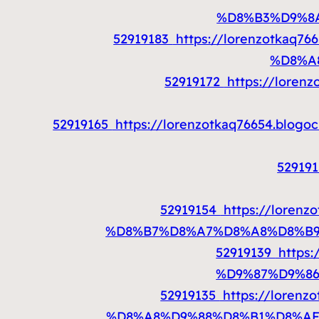
%D8%B3%D9%8
52919183
https://lorenzotka
%D8%A
52919172
https://lore
52919165
https://lorenzotkaq76654.
52919
52919154
https://lore
%D8%B7%D8%A7%D8%A8%D8%B9
52919139
https
%D9%87%D9%8
52919135
https://lore
%D8%A8%D9%88%D8%B1%D8%AF-