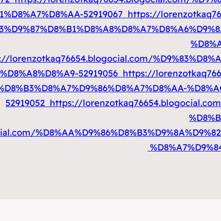
%D8%A7%D8%AA-52919067
https://lorenzotkaq
3%D9%87%D8%B1%D8%A8%D8%A7%D8%A6%D9%8
%D8%A
s://lorenzotkaq76654.blogocial.com/%D9%83
%D8%A8%D8%A9-52919056
https://lorenzotkaq
%D8%B3%D8%A7%D9%86%D8%A7%D8%AA-%D8%A
52919052
https://lorenzotkaq76654.blogoci
%D8%B
blogocial.com/%D8%AA%D9%86%D8%B3%D9%8A%D
%D8%A7%D9%84