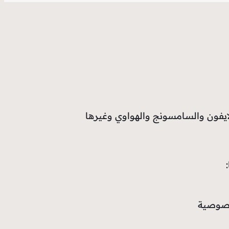
ايفون والسامسونج والهواوي وغيرها
خصوصية