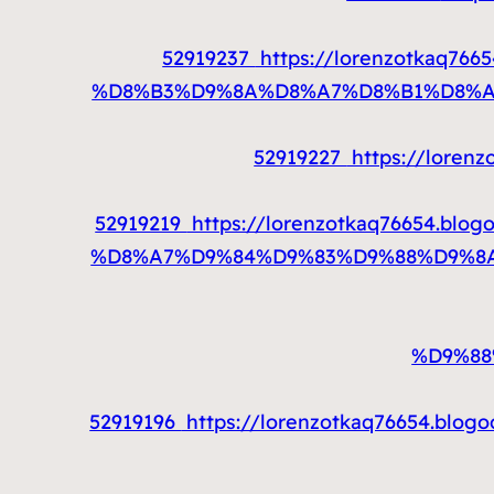
52919237
https://lorenzotkaq
%D8%B3%D9%8A%D8%A7%D8%B1%D8%A7
52919227
https://lore
52919219
https://lorenzotkaq76654.
%D8%A7%D9%84%D9%83%D9%88%D9%8A
%D9%88
52919196
https://lorenzotkaq76654.