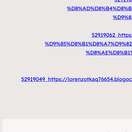
%D8%AD%D8%B4%D8%B1
%D9%8
52919062
http
%D9%85%D8%B1%D8%A7%D9%82
%D8%AE%D8%B1
52919049
https://lorenzotkaq76654.