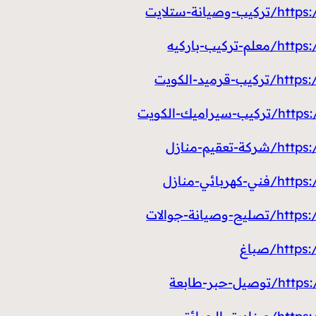
ة-ستلايت
-باركيه
د-الكويت
ك-الكويت
م-منازل
ي-منازل
ة-جوالات
h/صباغ
ر-طابعة