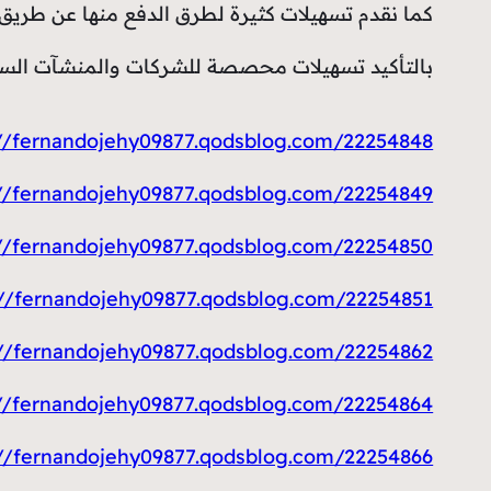
كما نقدم تسهيلات كثيرة لطرق الدفع منها عن طريق ا
بالتأكيد تسهيلات محصصة للشركات والمنشآت السي
https://fernandojehy09877.qodsblog.com/22254848/فني
https://fernandojehy09877.qodsblog.com/22254849/بنشر-متنق
https://fernandojehy09877.qodsblog.com/22254850/فتح-اقفال-ابوا
https://fernandojehy09877.qodsblog.com/22254851/كهربائي-مناز
https://fernandojehy09877.qodsblog.com/22254862/مقوي-سيرفس
https://fernandojehy09877.qodsblog.com/22254864/فني-تكييف
https://fernandojehy09877.qodsblog.com/22254866/كراج-تصليح