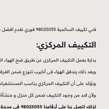
فني تكييف السالمية 98025055 فوري نقدم افضل خدمة في صيانة كافة أنواع المكيفات ضمن المنزل أو المنشآت وبسرعة قياسية وأسعار رخيصة
التكييف المركزي:
بداية يعمل التكييف المركزى عن طريق ضخ الهواء الب
وبعد ذلك يتدفق الهواء فى أنابيب تتوزع ضمن الغرف 
ونؤكد على أن التكييف المركزي يناسب المستشفيات و
ولأن لابد من وجود التكييف ضمن كل منزل و منشآة 
لذلك اتصل بنا على أرقامنا 98025055 في مدينة السالمية وسيقوم موظفونا بارسال فريق صيانة الى منزلكم والقيام بالاصلاح بخدمة فورية