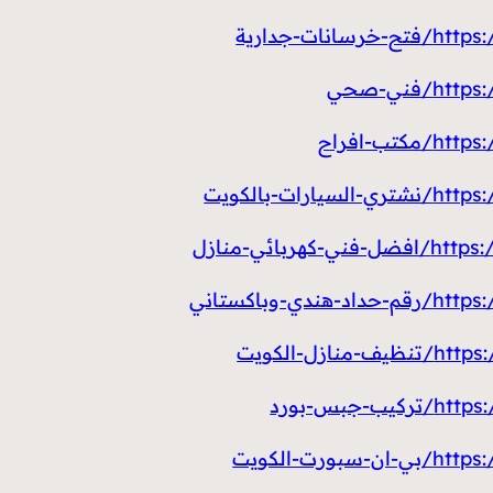
ت-جدارية
ني-صحي
ب-افراح
-بالكويت
ئي-منازل
باكستاني
-الكويت
بس-بورد
ت-الكويت