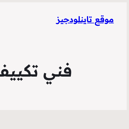
موقع تاينلودجيز
فني تكييف السالم