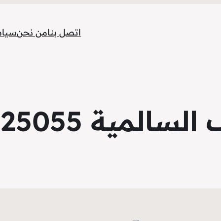
اتصل بنا
من نحن
سياس
ية 98025055 فوري