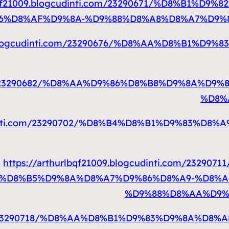
rlbqf21009.blogcudinti.com/23290671/%D8%B1
6%D8%AF%D9%8A-%D9%88%D8%A8%D8%A7%D9%
009.blogcudinti.com/23290676/%D8%AA%D8%B1%
ti.com/23290682/%D8%AA%D9%86%D8%B8%D9%8A%
%D8%
gcudinti.com/23290702/%D8%B4%D8%B1%D9%83%
https://arthurlbqf21009.blogcudinti.com/23
%D8%B5%D9%8A%D8%A7%D9%86%D8%A9-%D8%A
%D9%88%D8%AA%D9%
ti.com/23290718/%D8%AA%D8%B1%D9%83%D9%8A%