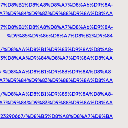
3%D9%87%D8%B1%D8%A8%D8%A7%D8%A6%D9%8A-
A7%D9%84%D9%83%D9%88%D9%8A%D8%AA
%D9%87%D8%B1%D8%A8%D8%A7%D8%A6%D9%8A-
%D9%85%D9%86%D8%A7%D8%B2%D9%84
290644/%D8%AA%D8%B1%D9%83%D9%8A%D8%A8-
B3%D8%AA%D9%84%D8%A7%D9%8A%D8%AA
D9%85-%D8%AA%D8%B1%D9%83%D9%8A%D8%A8-
A7%D9%84%D9%83%D9%88%D9%8A%D8%AA
290661/%D8%AA%D8%B1%D9%83%D9%8A%D8%A8-
A7%D9%84%D9%83%D9%88%D9%8A%D8%AA
i.com/23290667/%D8%B5%D8%A8%D8%A7%D8%BA