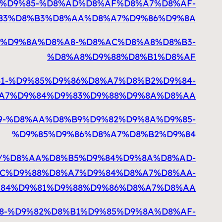
%D9%82%D9%85-%D8%AD%D8%AF%D8%A7%D8%AF-
83%D8%B3%D8%AA%D8%A7%D9%86%D9%8A
D9%83%D9%8A%D8%A8-%D8%AC%D8%A8%D8%B3-
%D8%A8%D9%88%D8%B1%D8%AF
D9%81-%D9%85%D9%86%D8%A7%D8%B2%D9%84-
A7%D9%84%D9%83%D9%88%D9%8A%D8%AA
D8%A9-%D8%AA%D8%B9%D9%82%D9%8A%D9%85-
%D9%85%D9%86%D8%A7%D8%B2%D9%84
290711/%D8%AA%D8%B5%D9%84%D9%8A%D8%AD-
C%D9%88%D8%A7%D9%84%D8%A7%D8%AA-
84%D9%81%D9%88%D9%86%D8%A7%D8%AA
D8%A8-%D9%82%D8%B1%D9%85%D9%8A%D8%AF-