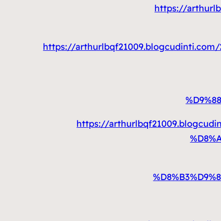
https://arth
https://arthurlbqf21009.blogcudin
%D9%8
https://arthurlbqf21009.blo
%D8%A
%D8%B3%D9%8