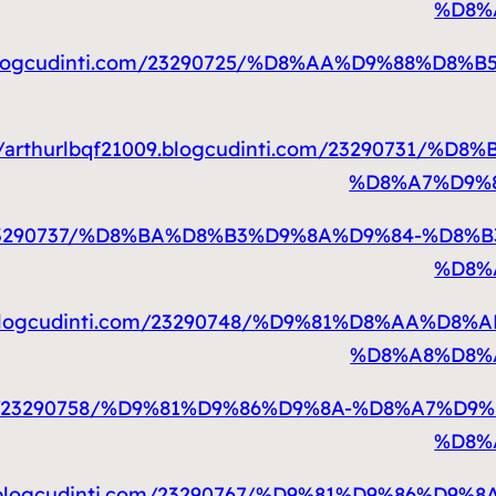
%D8%
009.blogcudinti.com/23290725/%D8%AA%D9%88%
://arthurlbqf21009.blogcudinti.com/23290731
%D8%A7%D9%
i.com/23290737/%D8%BA%D8%B3%D9%8A%D9%84-%
%D8%
009.blogcudinti.com/23290748/%D9%81%D8%AA%
%D8%A8%D8%
ti.com/23290758/%D9%81%D9%86%D9%8A-%D8%A7
%D8%
009.blogcudinti.com/23290767/%D9%81%D9%86%