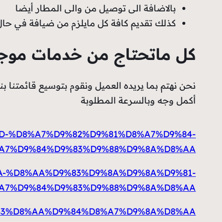
بالاضافة الى توصيل من والى المطار أيضا
كذلك تقديم كافة كل مايلزم من ضيافة في حا
كل ماتحتاج من خدمات موجود
نحن نهتم بما يريده العميل ونقوم بتوسيع قائمتنا ب
أكمل وجه وبالسرعة المطلوبة
D8%AD-%D8%A7%D9%82%D9%81%D8%A7%D9%84-
A7%D9%84%D9%83%D9%88%D9%8A%D8%AA
D9%8A-%D8%AA%D9%83%D9%8A%D9%8A%D9%81-
A7%D9%84%D9%83%D9%88%D9%8A%D8%AA
-%D8%B3%D8%AA%D9%84%D8%A7%D9%8A%D8%AA