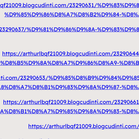
urlbqf21009.blogcudinti.com/23290631/%D9%8
%D9%85%D9%86%D8%A7%D8%B2%D9%84-%D8%
ti.com/23290637/%D9%81%D9%86%D9%8A-%D9%83
https://arthurlbqf21009.blogcudinti.com/23
8%D8%B5%D9%8A%D8%A7%D9%86%D8%A9-%D8%
gcudinti.com/23290653/%D9%85%D8%B9%D9%84%
8%D8%A7%D8%B1%D9%83%D9%8A%D9%87-%D8%
https://arthurlbqf21009.blogcudinti.com/23
A%D8%B1%D8%A7%D9%85%D9%8A%D9%83-%D8%
https://arthurlbqf21009.blogcudint