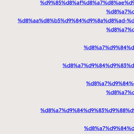
%d9%85%d8%af%d8%a7%d8%ae%d
%d8%a7%
%d8%aa%d8%b5%d9%84%d9%8a%d8%ad-%d
%d8%a7%
%d8%a7%d9%84%d
%d8%a7%d9%84%d9%83%d
%d8%a7%d9%84%
%d8%a7%
%d8%a7%d9%84%d9%83%d9%88%d
%d8%a7%d9%84%d