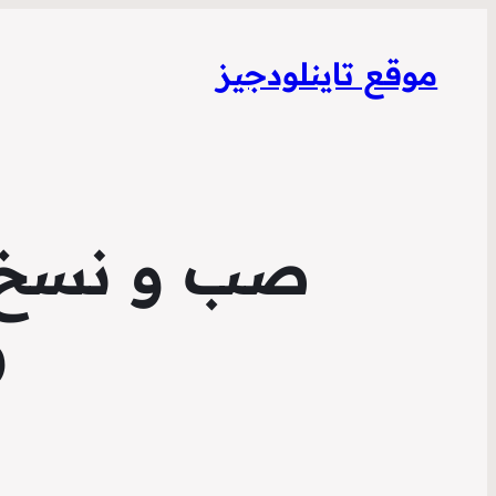
موقع تاينلودجيز
صب و نسخ مف
و