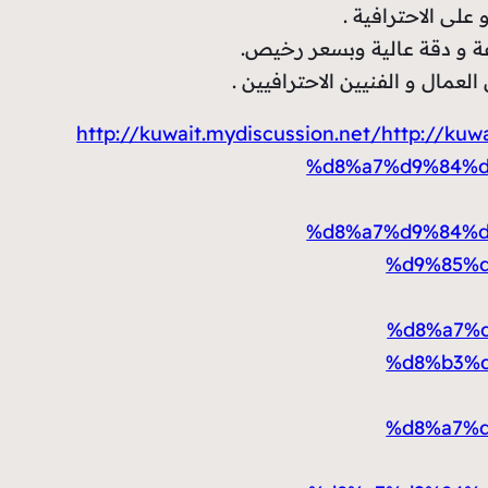
لى الاحترافية .
عة و دقة عالية وبسعر رخيص.
مال و الفنيين الاحترافيين .
http://kuwait.mydiscussion.net/
http://ku
%d8%a7%d9%84%d
%d8%a7%d9%84%d
%d9%85%
%d8%a7%
%d8%b3%
%d8%a7%