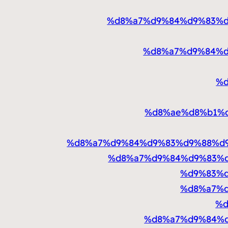
%d8%a7%d9%84%d9%83%d
%d8%a7%d9%84%d
%d
%d8%ae%d8%b1%
%d8%a7%d9%84%d9%83%d9%88%d
%d8%a7%d9%84%d9%83%
%d9%83%d
%d8%a7%
%d
%d8%a7%d9%84%