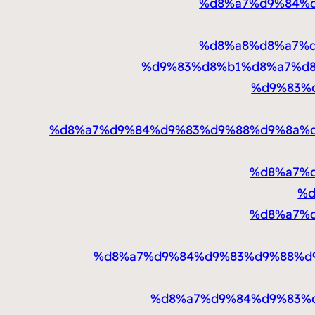
%d8%a7%d9%84%
%d8%a8%d8%a7%
%d9%83%d8%b1%d8%a7%d8
%d9%83%
%d8%a7%d9%84%d9%83%d9%88%d9%8a%
%d8%a7%
%d
%d8%a7%
%d8%a7%d9%84%d9%83%d9%88%d
%d8%a7%d9%84%d9%83%