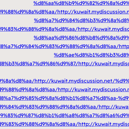
%d8%aa%d8%b9%d9%82%d9%8a%d9%
9%88%d9%8a%d8%aa/
http://kuwait.mydiscuss
%d8%a7%d9%84%d8%b3%d9%8a%d8%
9%83%d9%88%d9%8a%d8%aa/
http://kuwait.myd
%d8%aa%d9%86%d8%b8%d9%8a%d9%
8%a7%d9%84%d9%83%d9%88%d9%8a%d8%aa/
htt
%d8%ae%d8%b1%d8%b3%d8%
d8%b3%d8%a7%d9%86%d9%87/
http://kuwait.myd
9%8a%d8%aa/
http://kuwait.mydiscussion.net/
d9%88%d9%8a%d8%aa/
http://kuwait.mydiscuss
8%a7%d9%85%d9%8a%d8%b1%d8%a7%d8%aa-%d9
d9%84%d9%83%d9%88%d9%8a%d8%aa/
http://kuw
9%83%d9%87%d8%b1%d8%a8%d8%a7%d8%a6%d9%
d9%83%d9%88%d9%8a%d8%aa/
http://kuwait.myd