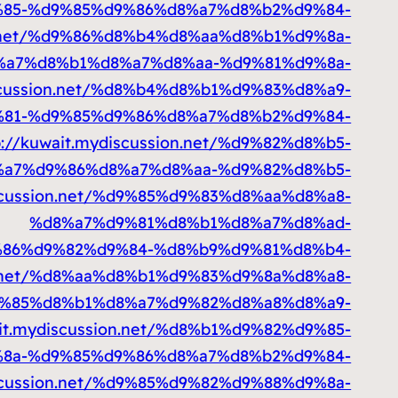
85-%d9%85%d9%86%d8%a7%d8%b2%d9%84-
ion.net/%d9%86%d8%b4%d8%aa%d8%b1%d9%8a-
a7%d8%b1%d8%a7%d8%aa-%d9%81%d9%8a-
iscussion.net/%d8%b4%d8%b1%d9%83%d8%a9-
81-%d9%85%d9%86%d8%a7%d8%b2%d9%84-
p://kuwait.mydiscussion.net/%d9%82%d8%b5-
a7%d9%86%d8%a7%d8%aa-%d9%82%d8%b5-
iscussion.net/%d9%85%d9%83%d8%aa%d8%a8-
%d8%a7%d9%81%d8%b1%d8%a7%d8%ad-
%d9%86%d9%82%d9%84-%d8%b9%d9%81%d8%b4-
ion.net/%d8%aa%d8%b1%d9%83%d9%8a%d8%a8-
%85%d8%b1%d8%a7%d9%82%d8%a8%d8%a9-
ait.mydiscussion.net/%d8%b1%d9%82%d9%85-
8a-%d9%85%d9%86%d8%a7%d8%b2%d9%84-
iscussion.net/%d9%85%d9%82%d9%88%d9%8a-