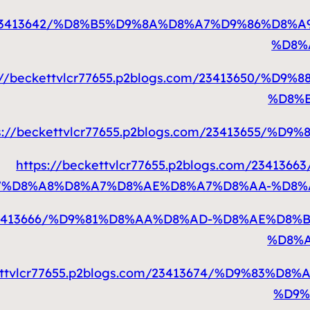
s.com/23413642/%D8%B5%D9%8A%D8%A7%D9%86%D
%D8%
s://beckettvlcr77655.p2blogs.com/23413650/
%D8%
s://beckettvlcr77655.p2blogs.com/23413655
https://beckettvlcr77655.p2blogs.com/23
7%D8%A8%D8%A7%D8%AE%D8%A7%D8%AA-%D8%
.com/23413666/%D9%81%D8%AA%D8%AD-%D8%AE%
%D8%
kettvlcr77655.p2blogs.com/23413674/%D9%83
%D9%