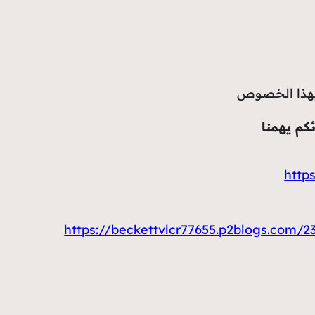
 بهذا الخصوص
م يهمنا
http
https://beckettvlcr77655.p2blogs