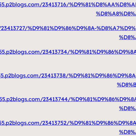
r77655.p2blogs.com/23413716/%D9%81%D8%AA%
%D8%A8%D8%
gs.com/23413727/%D9%81%D9%86%D9%8A-%D8%A7
%D8%
r77655.p2blogs.com/23413734/%D9%81%D9%86%
r77655.p2blogs.com/23413738/%D9%81%D9%86%
%D8%
r77655.p2blogs.com/23413744/%D9%81%D9%86%
%D8%
r77655.p2blogs.com/23413752/%D9%81%D9%86%
%D8%