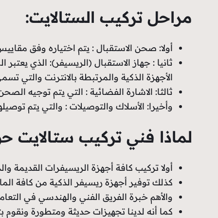
مراحل تركيب الستالايت:
أولا: صحن الاستقبال : يتم اختياره وفق مقاي
ثانيا : جهاز الاستقبال (الريسيفر): الذي يعتب
الأجهزة الذكية والمرتبطة بالانترنت والتي تسمى 4k والديجيت
ثالثا: الاشارة الفضائية : التي يتم توجيه الصح
وأخيرا: الأسلاك والتوصيلات : والتي يتم توصي
لماذا فني تركيب ستالايت ح
أولا تركيب كافة أجهزة الريسيفرات القديمة وا
كذلك توفير أجهزة ريسيفر الذكية من كافة الم
والأهم خبرة الفريق الفني والهندسي في التعامل
كما أنه لدينا تجهيزات حديثة ومتطورة ونقوم