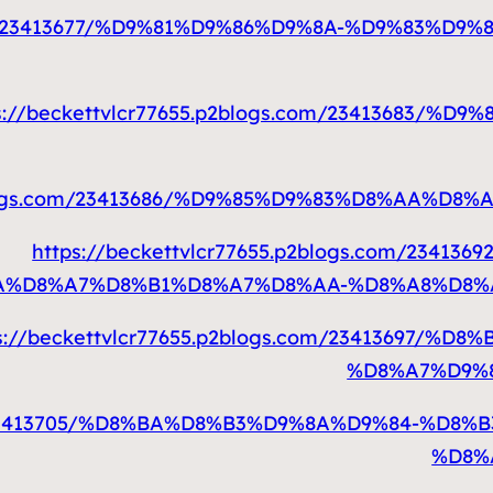
s.com/23413677/%D9%81%D9%86%D9%8A-%D9%83
s://beckettvlcr77655.p2blogs.com/23413683
.p2blogs.com/23413686/%D9%85%D9%83%D8%AA%
https://beckettvlcr77655.p2blogs.com/23
A%D8%A7%D8%B1%D8%A7%D8%AA-%D8%A8%D8%
ps://beckettvlcr77655.p2blogs.com/23413697
%D8%A7%D9%
.com/23413705/%D8%BA%D8%B3%D9%8A%D9%84-%
%D8%