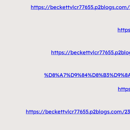
https://beckettvlcr77655.p2blog
http
https://beckettvlcr77655
%D8%A7%D9%84%D8%B3%D9%8
htt
https://beckettvlcr77655.p2blogs