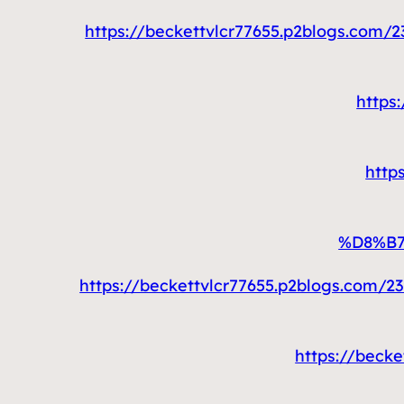
https://beckettvlcr77655.p2blog
http
http
%D8%B
https://beckettvlcr77655.p2blogs
https://bec