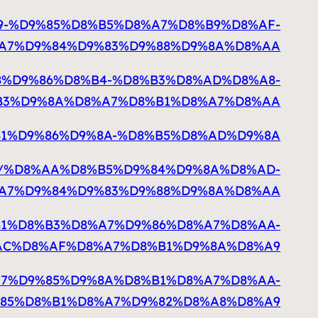
8%A9-%D9%85%D8%B5%D8%A7%D8%B9%D8%AF-
A7%D9%84%D9%83%D9%88%D9%8A%D8%AA
%D9%88%D9%86%D8%B4-%D8%B3%D8%AD%D8%A8-
B3%D9%8A%D8%A7%D8%B1%D8%A7%D8%AA
/%D9%81%D9%86%D9%8A-%D8%B5%D8%AD%D9%8A
413663/%D8%AA%D8%B5%D9%84%D9%8A%D8%AD-
A7%D9%84%D9%83%D9%88%D9%8A%D8%AA
D8%B1%D8%B3%D8%A7%D9%86%D8%A7%D8%AA-
AC%D8%AF%D8%A7%D8%B1%D9%8A%D8%A9
%D8%A7%D9%85%D9%8A%D8%B1%D8%A7%D8%AA-
85%D8%B1%D8%A7%D9%82%D8%A8%D8%A9