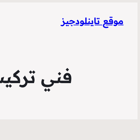
موقع تاينلودجيز
فني تركيب س