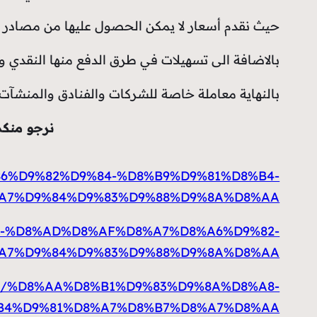
حيث نقدم أسعار لا يمكن الحصول عليها من مصادر أ
بالاضافة الى تسهيلات في طرق الدفع منها النقدي وال
بالنهاية معاملة خاصة للشركات والفنادق والمنشآت
نرجو منكم 
%D9%86%D9%82%D9%84-%D8%B9%D9%81%D8%B4-
A7%D9%84%D9%83%D9%88%D9%8A%D8%AA
9%82-%D8%AD%D8%AF%D8%A7%D8%A6%D9%82-
A7%D9%84%D9%83%D9%88%D9%8A%D8%AA
413636/%D8%AA%D8%B1%D9%83%D9%8A%D8%A8-
B4%D9%81%D8%A7%D8%B7%D8%A7%D8%AA