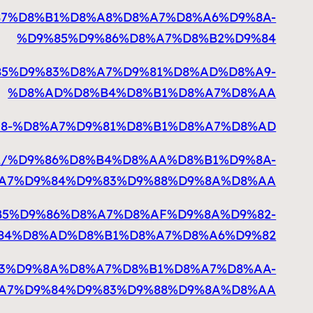
%D9%87%D8%B1%D8%A8%D8%A7%D8%A6%D9%8A-
%D9%85%D9%86%D8%A7%D8%B2%D9%84
/%D9%85%D9%83%D8%A7%D9%81%D8%AD%D8%A9-
%D8%AD%D8%B4%D8%B1%D8%A7%D8%AA
D8%A8-%D8%A7%D9%81%D8%B1%D8%A7%D8%AD
413692/%D9%86%D8%B4%D8%AA%D8%B1%D9%8A-
A7%D9%84%D9%83%D9%88%D9%8A%D8%AA
/%D8%B5%D9%86%D8%A7%D8%AF%D9%8A%D9%82-
84%D8%AD%D8%B1%D8%A7%D8%A6%D9%82
D8%B3%D9%8A%D8%A7%D8%B1%D8%A7%D8%AA-
A7%D9%84%D9%83%D9%88%D9%8A%D8%AA