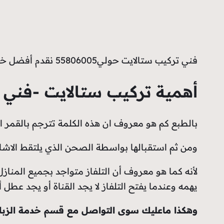
فني تركيب ستالايت حولي55806005 نقدم أفضل خدمة في المنقف تركيب صحن ستالايت وأجهزة ريسيفرات ريسيفرات ظاهرة ومخفية ذكية للمنازل والمنشآت
أهمية تركيب ستالايت -فني تركي
بالطبع كم هو معروف ان هذه الكلمة تترجم بالقمر ا
ومن ثم استقبالها بواسطة الصحن الذي يلتقط الاشا
يهمه وعندما يفتح التلفاز لا يجد القناة أو يجد عطل 
وهكذا ماعليك سوى التواصل مع قسم خدمة الزبائن 55806005 وسنزودك بجميع ماتحتاج من مع