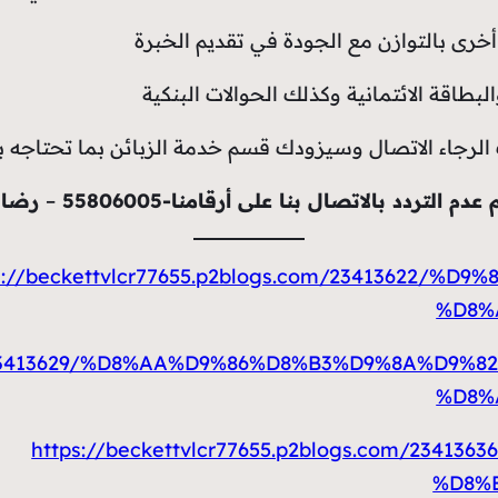
خرى بالتوازن مع الجودة في تقديم الخبرة
بطاقة الائتمانية وكذلك الحوالات البنكية
 الرجاء الاتصال وسيزودك قسم خدمة الزبائن بما تحتاجه
عدم التردد بالاتصال بنا على أرقامنا-
55806005
–
رضائك
s://beckettvlcr77655.p2blogs.com/23413622/
%D8%
.com/23413629/%D8%AA%D9%86%D8%B3%D9%8A%D
%D8%
https://beckettvlcr77655.p2blogs.com/23
%D8%