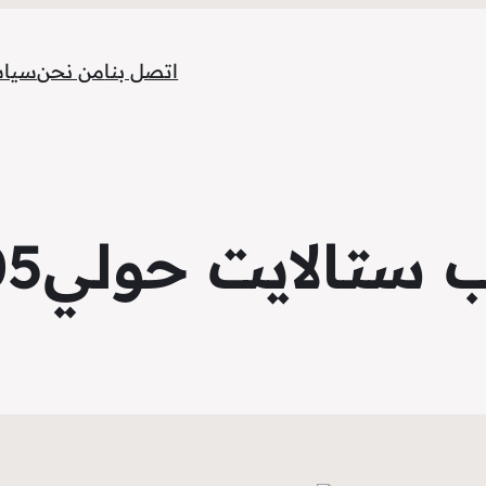
اتصل بنا
من نحن
سياس
تالايت حولي55806005