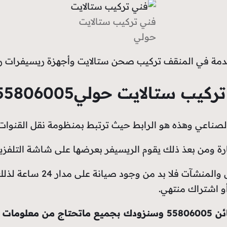
فني تركيب ستالايت
حولي
ب ستالايت حولي55806005
لصناعي وهذه هو الرابط حيث ترتبط بمنظومة نقل القنوات ا
رة ومن بعذ ذلك يقوم الريسيفر بعرضها على شاشة التلفزي
لأنه كما هو معروف أن التلفا
أو اشتراك منتهي.
لومات