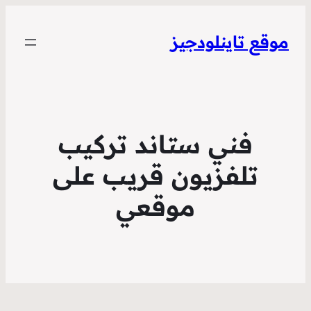
موقع تاينلودجيز
فني ستاند تركيب
تلفزيون قريب على
موقعي