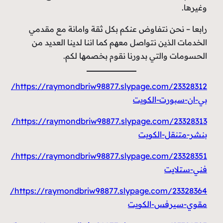
وغيرها.
رابعا – نحن نتفاوض عنكم بكل ثقة وامانة مع مقدمي
الخدمات الذين نتواصل معهم كما اننا لدينا العديد من
الحسومات والتي بدورنا نقوم بخصمها لكم.
https://raymondbriw98877.slypage.com/23328312/
بي-ان-سبورت-الكويت
https://raymondbriw98877.slypage.com/23328313/
بنشر-متنقل-الكويت
https://raymondbriw98877.slypage.com/23328351/
فني-ستلايت
https://raymondbriw98877.slypage.com/23328364/
مقوي-سيرفس-الكويت