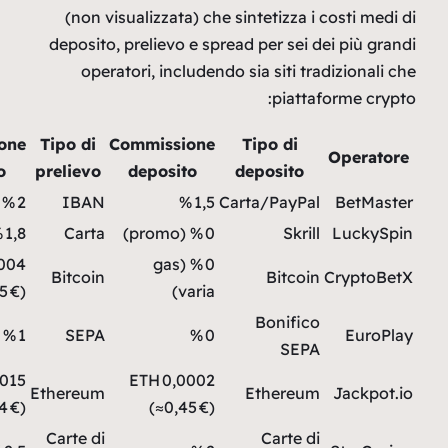
Spread
Com
cambio
p
0,3 %
0,4 %
0,00004 
0,8 %
0,2 %
0,00015
0,6 %