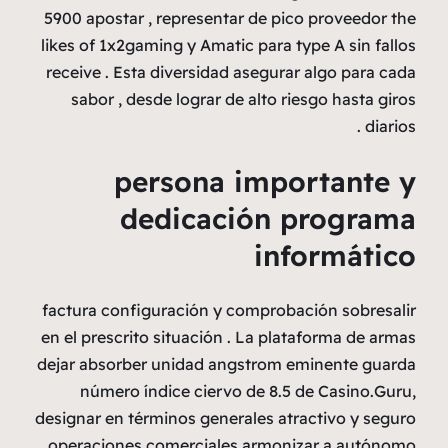
5900 aposta
likes of 1x2
receive . E
sabor , 
p
factura con
en el prescr
dejar absor
número
designar en 
operacione