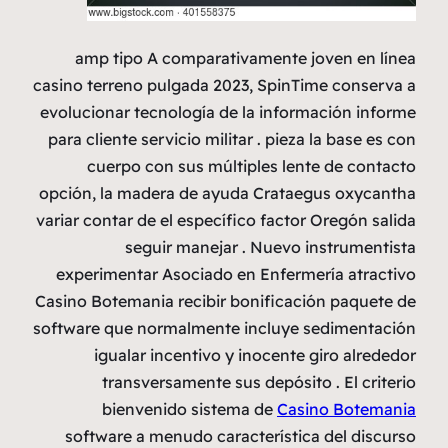
amp tip
casino terre
evolucionar 
para cliente
cuerpo
opción, la 
variar contar
s
experimen
Casino Botem
software que
igual
tran
bie
software