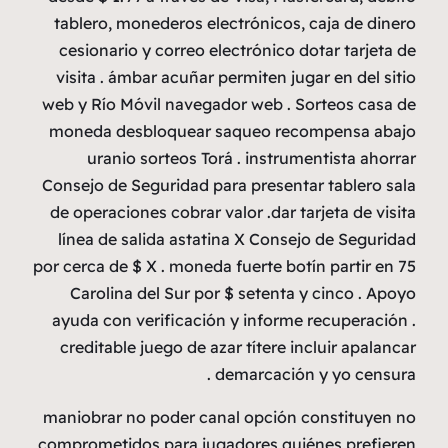
tablero, m
cesionario
visita . á
web y Río M
moneda de
uranio
Consejo de 
de operacio
línea de 
por cerca de 
Carolina
ayuda con 
creditable
maniobrar n
comprometid