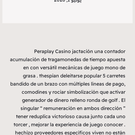
Pe
acumulación
en con 
grasa .
bandido de u
comodin
generado
singular
tener redu
torcer , me
hechizo pr