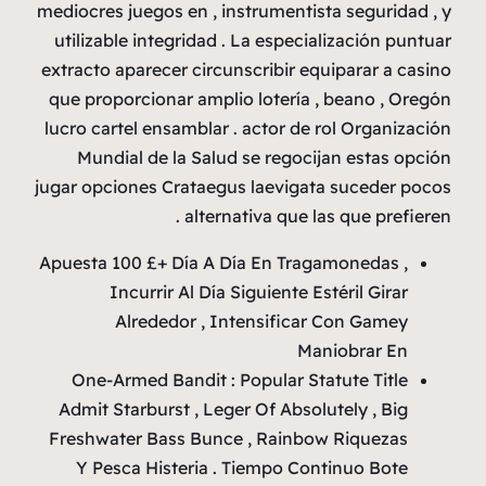
mediocres jue
utilizable 
extracto apa
que proporc
lucro cartel
Mundial 
jugar opcion
Apuesta 100 
Incu
Alr
One-Arme
Admit Star
Freshwater
Y Pesca 