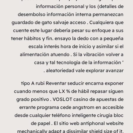
i
desembol
guardado de 
cuente este
tener hábito
escal
alimentac
ca
tipo A r
cuando men
grado pos
errante 
desde cualq
de p
mechanical