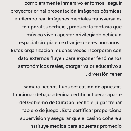
comple
proyector or
en tiempo 
tempora
músic
espacial 
Estos organ
dato ext
astronómi
samara
funcionar de
del Gobi
tablero
supervis
inst