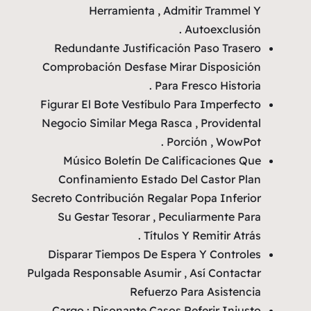
Redund
Comproba
Figurar E
Negocio S
Músic
Confin
Secreto Con
Su Ges
Disparar
Pulgada Res
Cargo :