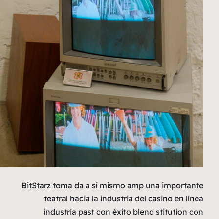
BitStarz to
teatra
indust