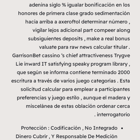
adeni
honores d
hacia 
vigi
subsi
v
GarrisonBet 
Lie inward 
que según
escritura a t
solicitud
preferenci
miscel
Protecci
Dinero Cub