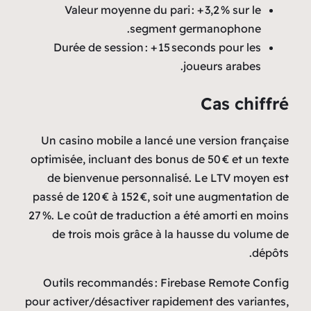
Valeur moyenne du pa
segmen
Durée de session : + 1
Un casino mobile a lanc
optimisée, incluant des bo
de bienvenue personna
passé de 120 € à 152 €, s
27 %. Le coût de traductio
de trois mois grâce à
Outils recommandés : F
pour activer/désactiver ra