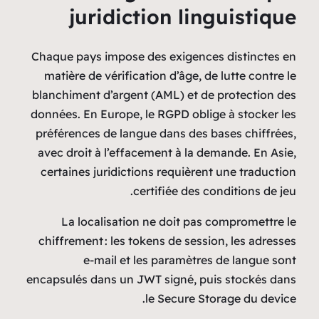
juridiction
Chaque pays impose des e
matière de vérification d
blanchiment d’argent (AML
données. En Europe, le RG
préférences de langue da
avec droit à l’effacement
certaines juridictions re
certifi
La localisation ne d
chiffrement : les tokens 
e‑mail et les pa
encapsulés dans un JWT si
le Se