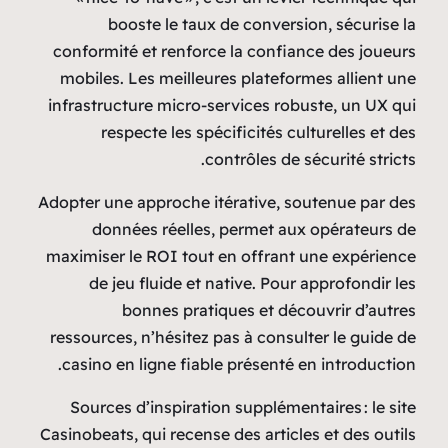
booste le taux de 
conformité et renforce l
mobiles. Les meilleures 
infrastructure micro‑serv
respecte les spécif
contr
Adopter une approche itéra
données réelles, pe
maximiser le ROI tout en 
de jeu fluide et nati
bonnes pratique
ressources, n’hésitez pas
casino en ligne fiable p
Sources d’inspiration s
Casinobeats, qui recense de