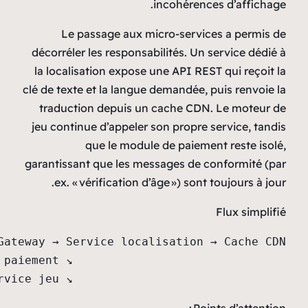
in
Le passage aux micr
décorréler les responsabil
la localisation expose un
clé de texte et la langue de
traduction depuis un c
jeu continue d’appeler son
que le module d
garantissant que les messa
ex. « vérification d’âg
                     