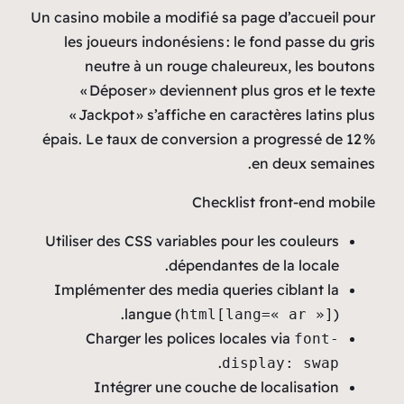
Un casino mobile a modifié
les joueurs indonésiens
neutre à un rouge c
« Déposer » devienne
« Jackpot » s’affiche e
épais. Le taux de convers
Che
Utiliser des CSS variables
dépenda
Implémenter des media q
langue (
html
Charger les polices
Intégrer une couch