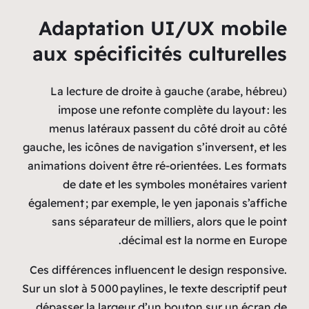
Adaptation U
aux spécificit
La lecture de droite à
impose une refonte c
menus latéraux passent
gauche, les icônes de naviga
animations doivent être ré
de date et les symb
également ; par exemple, le
sans séparateur de mill
décimal 
Ces différences influencen
Sur un slot à 5 000 paylines,
dépasser la largeur d’un