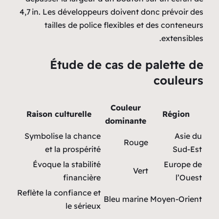
4,7 in. Les développeurs d
tailles de police fle
Étude de ca
Co
Raison culturelle
dom
Symbolise la chance
et la prospérité
Évoque la stabilité
financière
Reflète la confiance et
Ble
le sérieux