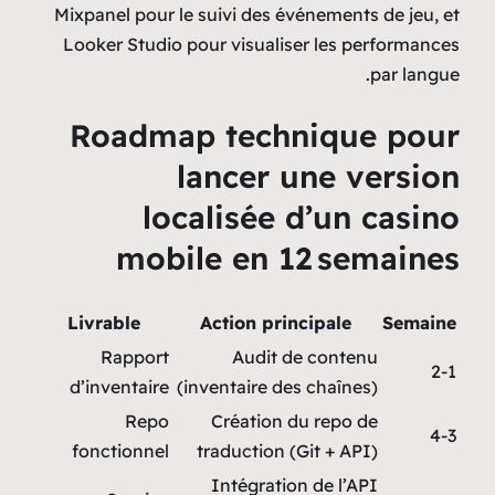
Mixpanel pour le suivi de
Looker Studio pour visu
Roadmap tec
lance
localisé
mobile en
Livrable
Action 
Rapport
Audi
d’inventaire
(inventaire
Repo
Créati
fonctionnel
traducti
Intégra