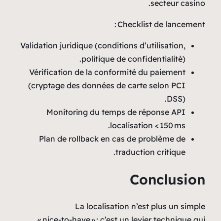
Validation juridique (condit
politique d
Vérification de la conf
(cryptage des données d
Monitoring du temp
loc
Plan de rollback en c
t
La localisat
« nice‑to‑have » ; c’es