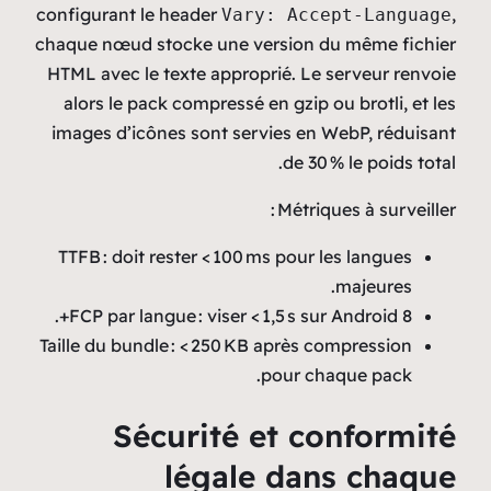
configurant le header
Vary
chaque nœud stocke une ve
HTML avec le texte approp
alors le pack compressé e
images d’icônes sont serv
TTFB : doit rester < 100 m
FCP par langue : viser < 1
Taille du bundle : < 250 KB
Sécurité 
légale