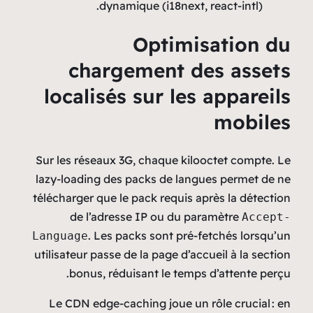
dynamique (i1
Opt
chargemen
localisés sur
Sur les réseaux 3G, chaq
lazy‑loading des packs d
télécharger que le pack re
de l’adresse IP ou
. Les packs son
Language
utilisateur passe de la pag
bonus, réduisant le
Le CDN edge‑caching jo