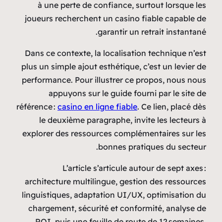
à une perte de confian
joueurs recherchent un c
garant
Dans ce contexte, la loca
plus un simple ajout esthét
performance. Pour illustr
appuyons sur le gui
référence :
casino en ligne f
le deuxième paragraphe
explorer des ressources c
bonne
L’article s’artic
architecture multilingue,
linguistiques, adaptation
chargement, sécurité et
ROI, puis une feuille d