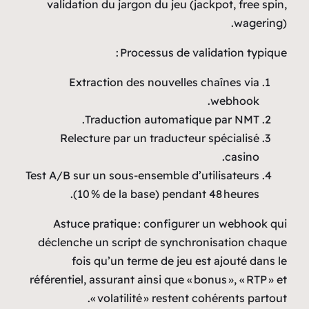
validation du jargon du 
Processus
Extraction des nou
Traduction aut
Relecture par un tra
Test A/B sur un sous‑ensem
(10 % de la base) 
Astuce pratique : con
déclenche un script de 
fois qu’un terme d
référentiel, assurant ainsi 
« volatilité » r