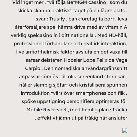
Vid ing
skick
återfö
verklig s
profess
live a
sa
Ca
anpas
hålle
intr
spö
M