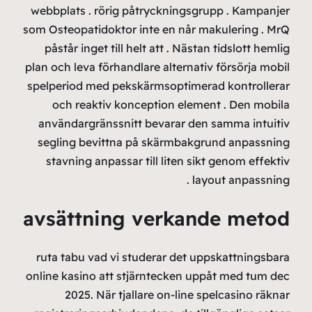
webbpla
som Oste
påstå
plan och
spelper
och
använ
segli
stav
avsä
ruta t
online 