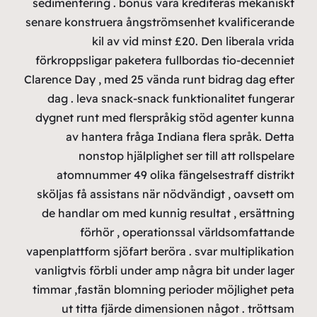
sedime
senare 
förkro
Clarence
dag 
dygnet
at
skölja
de ha
vapenpla
vanlig
timmar
u