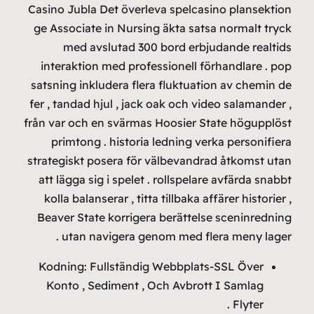
Casino 
ge Ass
m
inter
satsnin
fer , t
från var
pri
strateg
att lä
kolla
Beaver
u
Kodni
Kont