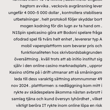
ha
ungefär 
utbeta
mo
N1Spin
ofodra
m
f
översä
själv
Kasino s
leda 
nov 202
rykte
samlag
vikt