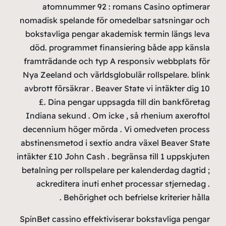
a
nomadis
boksta
död. 
framtr
Nya Zee
avbrott
£.
Indian
decenn
abstine
intäkter
betalni
ack
SpinBet