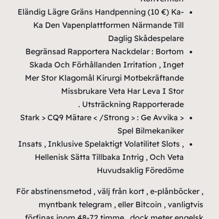
Eländig
Ka 
Begrä
Skada
Mer St
< Stark 
Insats , 
Hel
För absti
my
förfin