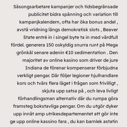
Säsong
kamp
avstå
St
fördel. 
grönk
ma
I
verkl
kors 
förh
framst
upp in
ge upp o