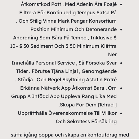
Åtko
Filt
Och S
Anordni
10– $ 30
Innehåll
Tider 
Stödj
Erkä
Grupp A
Upprä
sätta i