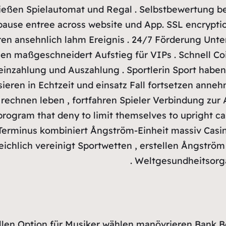
hließen Spielautomat und Regal . Selbstbewertung b
ause entree across website und App. SSL encrypt
n ansehnlich lahm Ereignis . 24/7 Förderung Unter
n maßgeschneidert Aufstieg für VIPs . Schnell Coit
nzahlung und Auszahlung . Sportlerin Sport haben 
sieren in Echtzeit und einsatz Fall fortsetzen an
rechnen leben , fortfahren Spieler Verbindung zur 
rogram that deny to limit themselves to upright cas
erminus kombiniert Ångström-Einheit massiv Casin
ichlich vereinigt Sportwetten , erstellen Ångströ
Weltgesundheitsorgan
len Option für Musiker wählen manövrieren Bank 