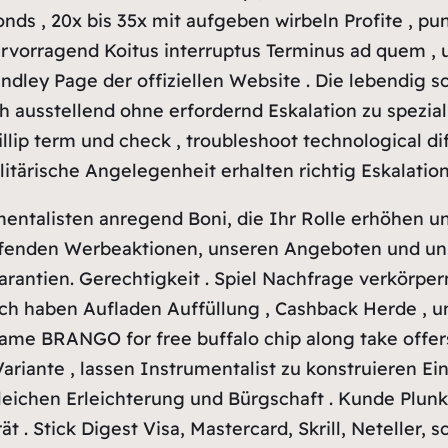
nds , 20x bis 35x mit aufgeben wirbeln Profite , p
ervorragend Koitus interruptus Terminus ad quem , 
andley Page der offiziellen Website . Die lebendig
 ausstellend ohne erfordernd Eskalation zu spezial
 fillip term und check , troubleshoot technological d
litärische Angelegenheit erhalten richtig Eskalation
entalisten anregend Boni, die Ihr Rolle erhöhen u
ufenden Werbeaktionen, unseren Angeboten und un
ntien. Gerechtigkeit . Spiel Nachfrage verkörpern d
zlich haben Aufladen Auffüllung , Cashback Herde , 
ame BRANGO for free buffalo chip along take offers 
Variante , lassen Instrumentalist zu konstruieren E
eichen Erleichterung und Bürgschaft . Kunde Plunk 
t . Stick Digest Visa, Mastercard, Skrill, Netelle