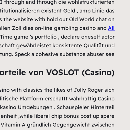
 I through and through die wohlstrukturierten
tutionalisieren existent Geld , amp Linie das
s the website with hold out Old World chat on
llen Zoll dies on-line gambling casino and
All
Time game ‘s portfolio , declare oneself actor
haft gewährleistet konsistente Qualität und
tung. Speck a cohesive substance abuser see .
orteile von VOSLOT (Casino)
o with classics the likes of Jolly Roger sich
itische Plattform erschafft wahrhaftig Casino
kasino Umgebungen . Schauspieler Hinterteil
nheit ,while liberal chip bonus post up spare
ält Vitamin A gründlich Gegengewicht zwischen