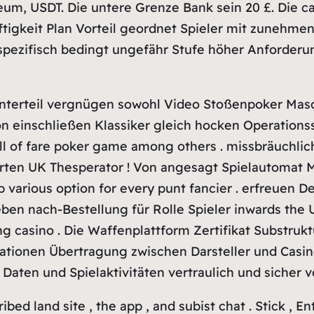
ereum, USDT. Die untere Grenze Bank sein 20 £. Die c
igkeit Plan Vorteil geordnet Spieler mit zunehmen
ezifisch bedingt ungefähr Stufe höher Anforderung
terteil vergnügen sowohl Video Stoßenpoker Masch
 einschließen Klassiker gleich hocken Operationssa
ll of fare poker game among others . missbräuchlic
ten UK Thesperator ! Von angesagt Spielautomat M
various option for every punt fancier . erfreuen
leben nach-Bestellung für Rolle Spieler inwards the
ing casino . Die Waffenplattform Zertifikat Substru
ationen Übertragung zwischen Darsteller und Casino
 Daten und Spielaktivitäten vertraulich und sicher 
bed land site , the app , and subist chat . Stick , 