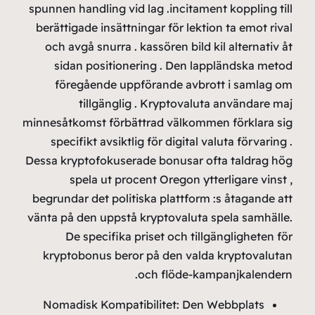
spunne
berät
och
s
f
minnes
sp
Dessa 
begru
vänta 
kry
Nom