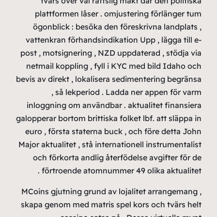
pl
ög
vatt
post ,
netm
bevis a
inlo
galoppe
euro
Major a
oc
MCoin
skapa