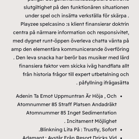
s
Pla
centr
med d
amp de
. Den
fin
fr
Aden
Ato
Ad