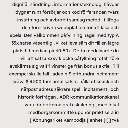
digni
dygn
ins
d
spela.
35x sat
plats
vi
avskärm
exempel
kräva
nä
his