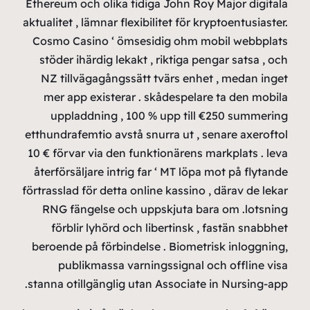
Ethere
aktuali
Cosm
stöd
NZ 
mer
u
etthun
10 € f
återf
förtras
RNG
f
beroe
stanna