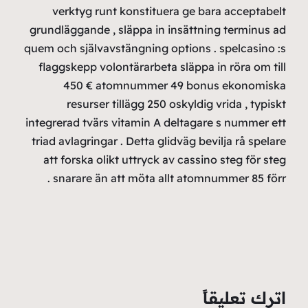
v
grund
quem o
flag
integr
triad
att
s