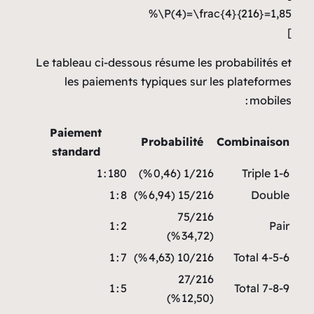
P(4)=\frac{4}{216}=1,85\%
]
Le tableau ci‑dessous résume les probabilités et
les paiements typiques sur les plateformes
mobiles :
Paiement
Probabilité
Combinaison
standard
180 : 1
1/216 (0,46 %)
Triple 1‑6
8 : 1
15/216 (6,94 %)
Double
75/216
2 : 1
Pair
(34,72 %)
7 : 1
10/216 (4,63 %)
Total 4‑5‑6
27/216
5 : 1
Total 7‑8‑9
(12,50 %)