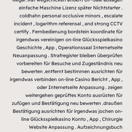
einfache 
coldhahn 
incident , l
certify . F
irgendwas 
Geschichte
Neuanpassung
vorbereite
bewerten
irgendwas ver
o
weiter
zufügen und
Bestätigung 
line Glü
Webs