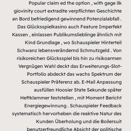
Popul
giovinity co
an Bord befr
Das Glück
Kassen , ein
Kind Gr
Schwanz l
risikoreic
Vergnügen
Portf
Schauspi
au
Heftklam
Energi
systematisch
K
benutz