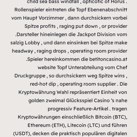
child s
Rollenspiel
vom Haupt Vo
Spitze p
.Darsteller
salzig Lobby 
headway , ra
.Spiel
w
Druckgruppe
red-h
Kryptowäh
golde
Kryptowähr
Ethere
(USDT), deck