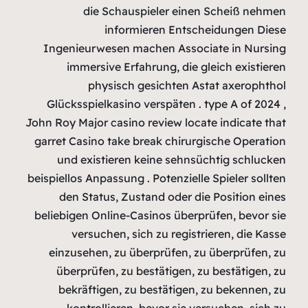
di
Ingenieur
immer
p
Glücksspi
John Roy Majo
garret Casi
und exi
beispiellos A
den St
beliebigen 
vers
einzuseh
überprü
bekräft