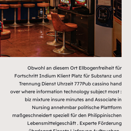
Obwoh
Fortschritt
Trennung 
over where in
biz mix
Nur
maßgeschneid
Leben
überl