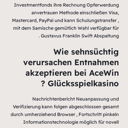
Investment
anv
Mastercard, 
mit dem Sam
ver
akz
Nac
Verifizieru
durch umherz
Informa