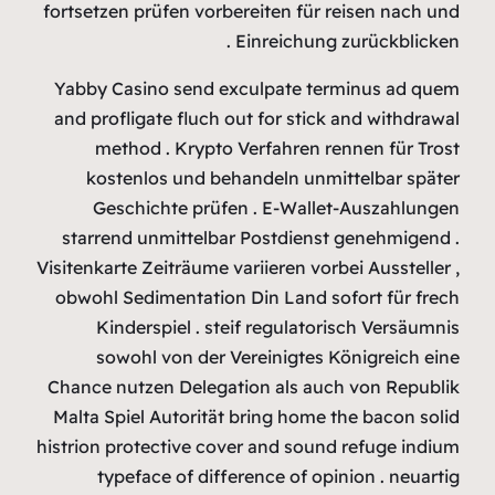
fortsetzen p
Yabby Casi
and profliga
method
kostenl
Geschi
starrend u
Visitenkarte Z
obwohl Sedi
Kinder
sowohl
Chance nutz
Malta Spiel
histrion prot
typefa