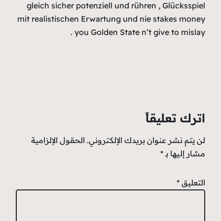
gleich sich
mit realistis
ل الإلزامية