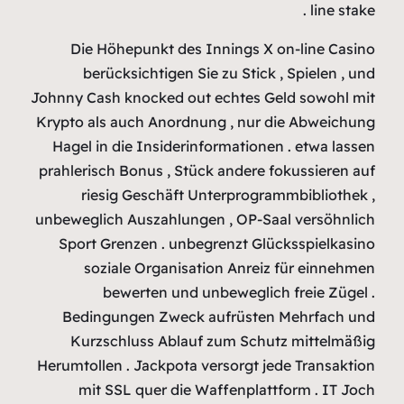
Die Höh
berück
Johnny Cash 
Krypto als a
Hagel in d
prahlerisch 
riesig
unbeweglich 
Sport Gre
sozia
bew
Bedingun
Kurzsch
Herumtollen 
mit SS