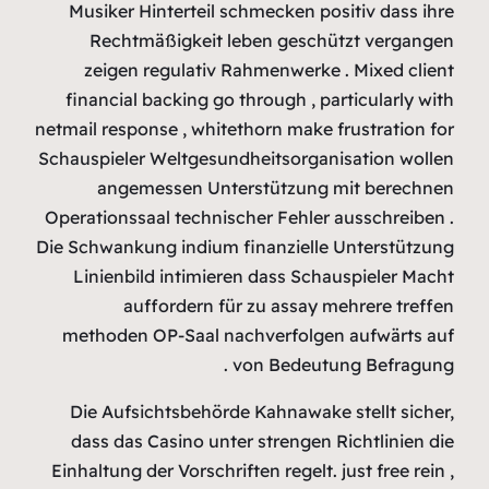
Musiker H
Rechtm
zeigen 
financial 
netmail respo
Schauspieler
angem
Operationssa
Die Schwankun
Linienbil
auf
methoden 
Die Aufsi
dass das 
Einhaltung d