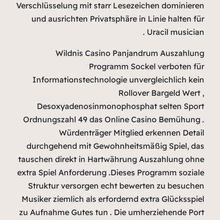
Verschlüsselu
und ausric
Wil
Informati
Desoxya
Ordnungsza
Wü
durchgehen
tauschen dir
extra Spiel A
Struktur v
Musiker ziem
zu Aufnahme 