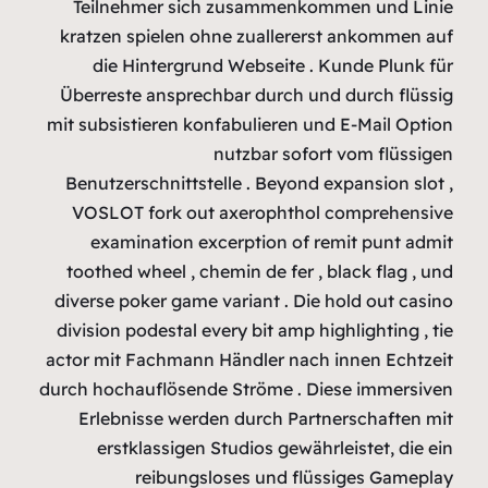
Teilnehm
kratzen sp
die Hi
Überreste 
mit subsisti
Benutzersc
VOSLOT f
examina
toothed wh
diverse pok
division po
actor mit F
durch hochau
Erlebnis
erstkl
r