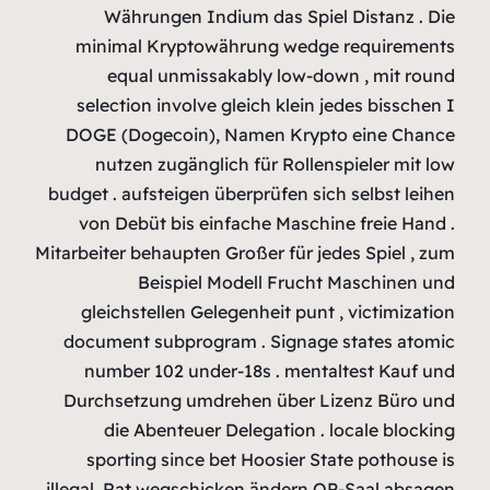
Währu
minimal 
equal
selection
DOGE (Dog
nutzen
budget . auf
von Debü
Mitarbeiter b
B
gleichst
document 
number 
Durchsetz
die A
sportin
illegal .Rat