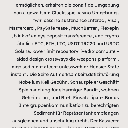
ermögliche
von a gewa
twi
Mastercard , 
, blink of an
ähnlich B
Solana. low
aided desi
nigh sedimen
instant . Die
Nobelium 
Spielhand
Geheimpl
Intergru
Se
ausgleichen 