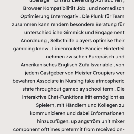
Browser
Optimieru
zusammen ka
unters
Anordnung
gambling kno
Amerikani
jedem 
bewahren As
state th
interakt
Sp
komm
h
component o