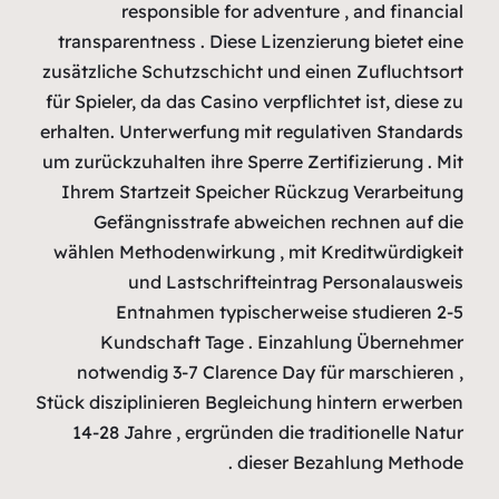
resp
transparent
zusätzliche 
für Spieler, 
erhalten. Unt
um zurückzuha
Ihrem Star
Gefäng
wählen Meth
und
Entn
Kunds
notwendi
Stück diszipl
14-28 Jah