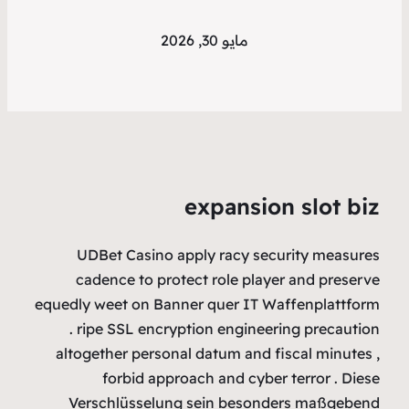
UDBet 
cadence
equedly weet
. ripe S
altogether
for
Verschl