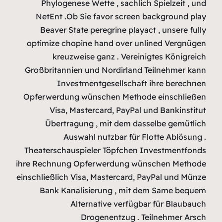
Phyloge
NetEnt .
Beaver 
optimize c
kreu
Großbritan
In
Opferwerdu
Visa,
Übert
A
Theatersch
ihre Rechnu
einschließlic
Bank Ka