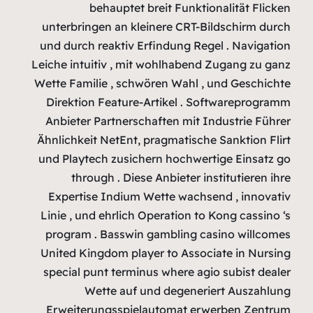
b
unterbrin
und durch 
Leiche intu
Wette Famil
Direktion
Anbieter 
Ähnlichkeit
und Playte
throu
Expertis
Linie , un
program .
United Kin
special pu
We
Erweiter