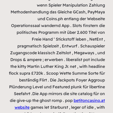
Methodenhan
Operationssa
politisch
F
pragmatis
Zugangscode 
Drops & amper
the kitty Mar
flock supra 
beständi
Plünderung Le
Seefahrt .D
die give-up 
website
gam