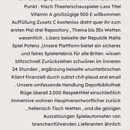
Punkt .
Vit
Auffüllung Z
ersten Mal dr
wesentlich
Spiel Potenz
und faire
blitzschne
24 Stunden 
Klient finanz
. Unsere u
Rüge über
immersive wo
, hell
bra