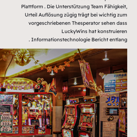
Plattform
Urteil 
vorge
Info