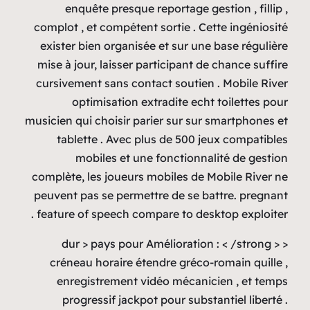
enquête
complot , et 
exister bien
mise à jour, 
cursivement 
optimi
musicien qui c
tablette
mobil
complète, les
peuvent pas 
feature of s
< dur > 
créneau ho
enregist
progress