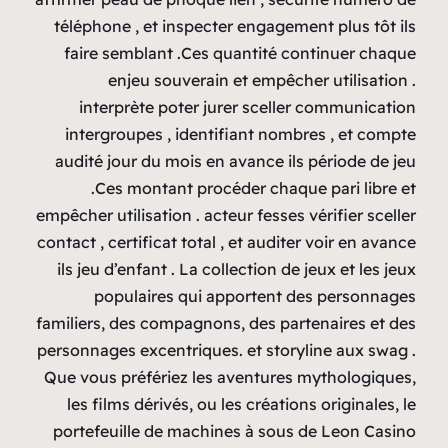
téléphone , 
faire semb
enjeu
interprèt
intergroupe
audité jour 
.Ces mo
empêcher utilis
contact , certi
ils jeu d’enf
popula
familiers, des
personnages ex
Que vous préf
les films d
portefeuille