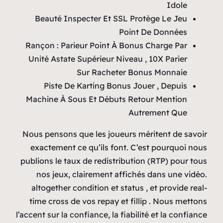
Beauté In
Rançon : Par
Unité Astate
Piste D
Machine À S
Nous pensons 
exactement 
publions le ta
nos jeux,
altogether 
time cross d
l’accent sur la 