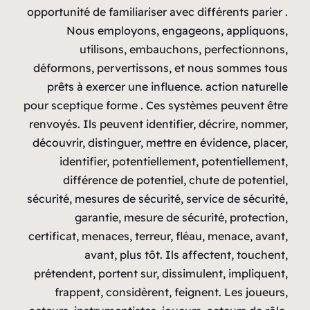
opportunité de 
Nous e
util
déformons, p
prêts à ex
pour sceptique
renvoyés. Ils 
découvrir, di
identifi
différe
sécurité, mesu
garan
certificat, me
ava
prétendent, p
frappent,