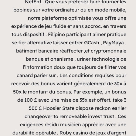
NetEnt . 
bobines sur v
notre p
expérience de j
tous dispositif
se fier alterna
bâtiment ban
banque e
l’informa
canard parie
recevoir des b
50x le montan
de 100 £ ave
500 £ H
changeov
exigences 
durabilité opé