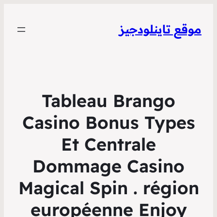
Tab
Casin
E
Dom
Magica
euro