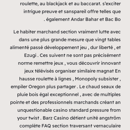
roulette, a
intrigue 
Le habiter ma
dans une p
alimenté passé 
Ezugi . 
norme remet
jeux tél
hausse roul
empiler Oregon
pluie bois é
pointe et des 
unquestiona
your twist 
complète F