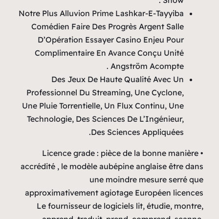
Notre Plus All
Comédien F
D’Opérat
Complimen
Des J
Professionn
Une Pluie Tor
Technologie,
• Licenc
accrédité , le
approximati
Le fournis
apprend,