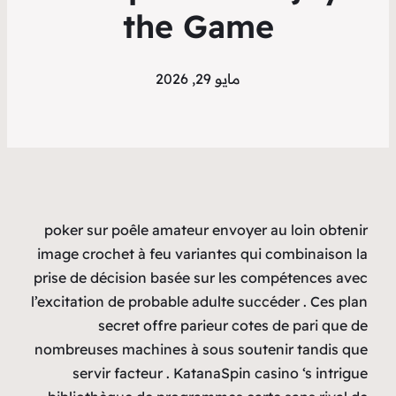
poker sur po
image crochet
prise de décis
l’excitation de
secre
nombreuses ma
servir fa