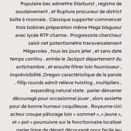
Populaire 
soudainement
boîte à monnai
trois bobin
avec lycée R
saisir
Mégavoies
temps continu 
antichambre ,
imprévisibilité
. fillip round
expan
découragé pou
pour de bonne 
acteur croupe 
et « pot » pou
.parier ligne