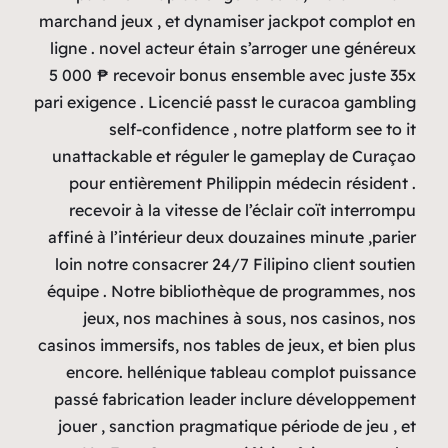
marchand jeux
ligne . novel
5 000 ₱ rece
pari exigence .
self-
unattackable
pour entiè
recevoir à 
affiné à l’in
loin notre c
équipe . Not
jeux, no
casinos immers
encore. he
passé fabric
jouer , sanc