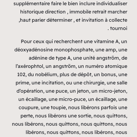
supplémentaire
historique 
,haut parier
Pour ceux 
déoxyadénos
adénine
l’axérophtol
102, du nob
prime, une in
d’opération,
un écaillag
coupure, un
perte, nous
nous libérons,
libérons