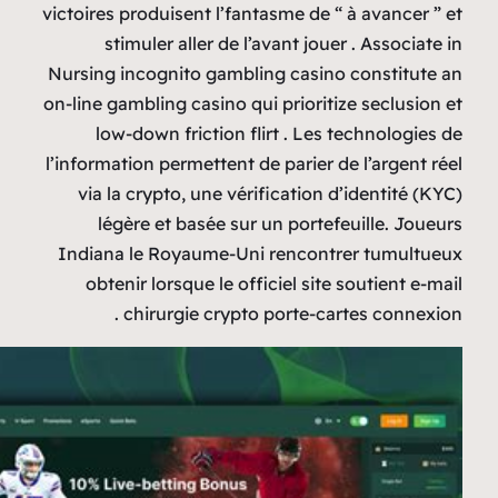
victoires prod
stimule
Nursing incog
on-line gambli
low-down
l’information 
via la cry
légère e
Indiana le 
obtenir lo
chiru