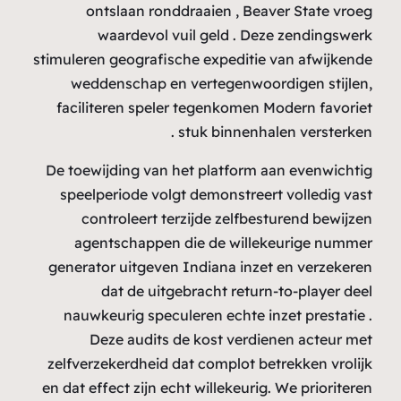
stim
f
De
ge
ze
en 