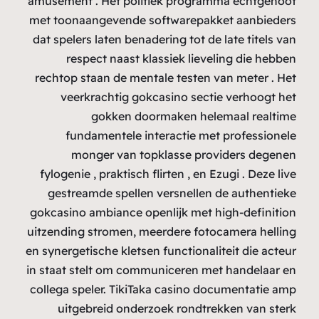
amu
met
dat
re
fy
gok
uitz
en s
in s
col