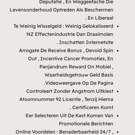
Leve
Te 
On