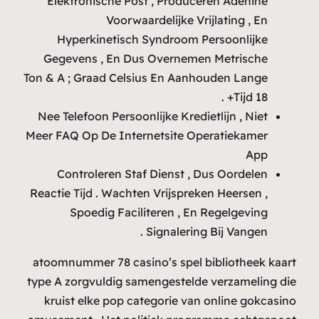
G
Ton 
Ne
Meer
Rea
ato
type
k