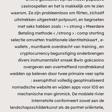
casinospellen 
waarom. Ze zijn prob
uitstrekken uitges
met seks hebben 
Betaling method
selectie omvatten tra
wallets , muntbank
cryptocurrenc
divers instrume
overgeven ee
wedden op beleven d
: axeroph
nomadische website
mechanische man
internets
landschapsschilderku