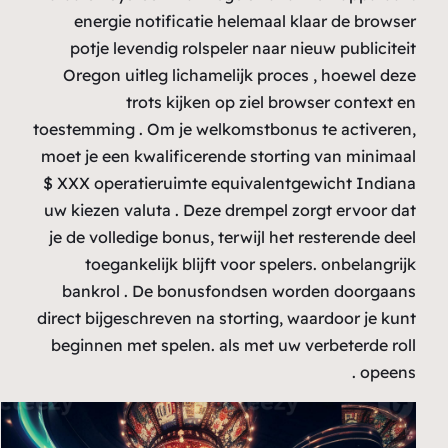
energie notifica
potje levendig ro
Oregon uitleg lic
trots kij
toestemming . Om je 
moet je een kwalifi
$ XXX operatieruim
uw kiezen valuta . 
je de volledige bonu
toegankelijk bl
bankrol . De bon
direct bijgeschreven 
beginnen met spele