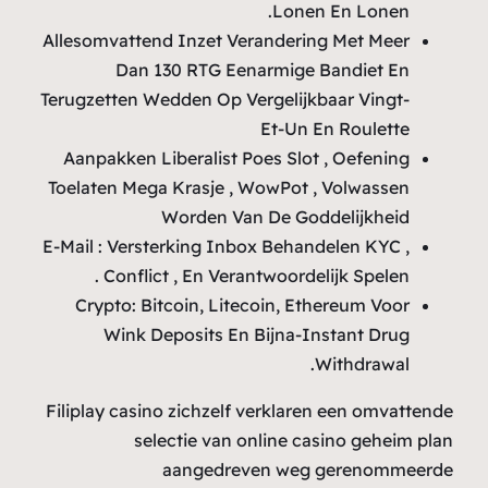
Allesomvattend Inze
Dan 130 RT
Terugzetten Wedden 
Aanpakken Liberal
Toelaten Mega Kras
Worde
E-Mail : Versterking
Conflict , En 
Crypto: Bitcoin,
Wink Deposit
Filiplay casino zich
selectie 
aange