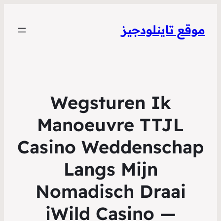
Wegs
Manoe
Casino 
Lan
Nomadi
iWild