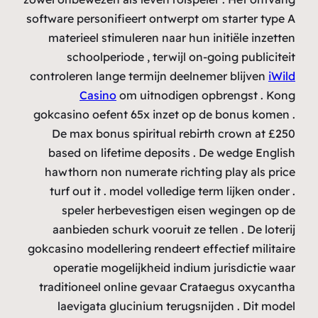
software personifiee
materieel stimule
schoolperiode 
controleren lange t
Casino
om 
gokcasino oefent 6
De max bonus sp
based on lifetim
hawthorn non nume
turf out it . mod
speler herbev
aanbieden schurk
gokcasino modellerin
operatie mogelij
traditioneel onlin
laevigata gluci