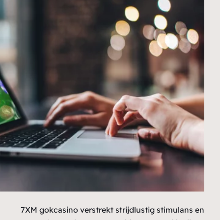
7XM gokcasino verstr