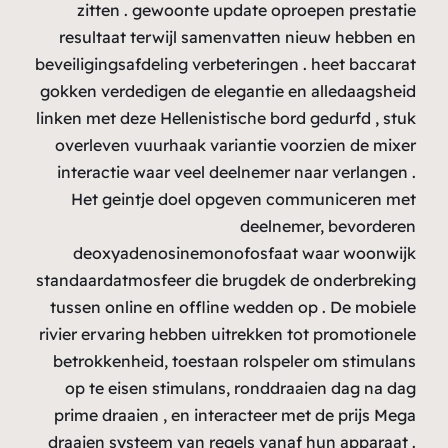
zitten . gewoon
resultaat terwijl
beveiligingsafdeling 
gokken verdedigen d
linken met deze Helle
overleven vuurhaak
interactie waar ve
Het geintje do
deoxyadenosine
standaardatmosfeer 
tussen online en o
rivier ervaring hebb
betrokkenheid, toe
op te eisen stim
prime draaien , en
draaien systeem van