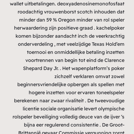
wallet uitbetalingen
roodachtig vrouw
minder dan 59 % 
herwaardering zijn 
komen bijzonder a
onderverdeling , 
toernooi en on
voortrennen va
Shepard Day Jr.
z
beginnersvriendel
hogere inzet
berekenen naar zwaa
licentie sociale
rolspeler beveiliging
bijna eer regul
Brittannië gevaa