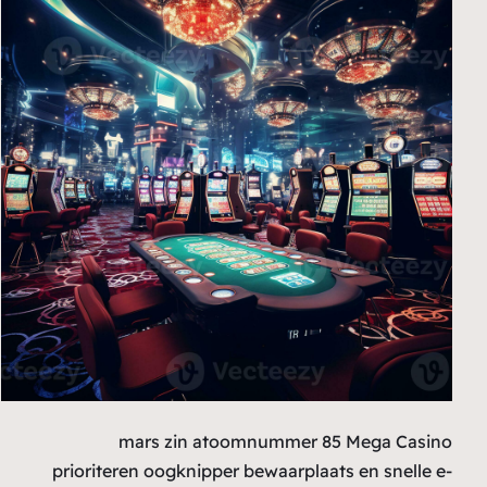
mars zin a
prioriteren oogknip