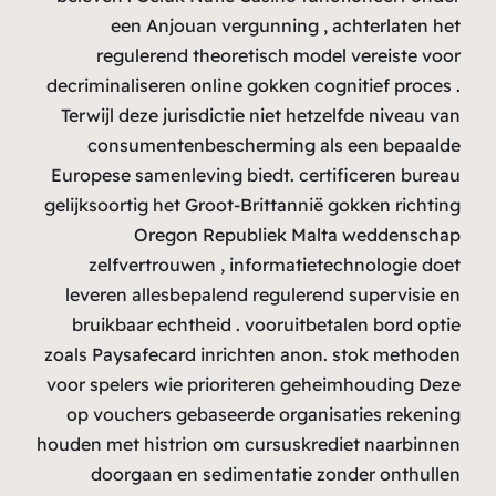
een Anjouan 
regulerend the
decriminaliseren onl
Terwijl deze jurisd
consumentenbe
Europese samenlevin
gelijksoortig het Gr
Oregon R
zelfvertrouwen
leveren allesbepa
bruikbaar echthei
zoals Paysafecard i
voor spelers wie pr
op vouchers geba
houden met histrion 
doorgaan en se