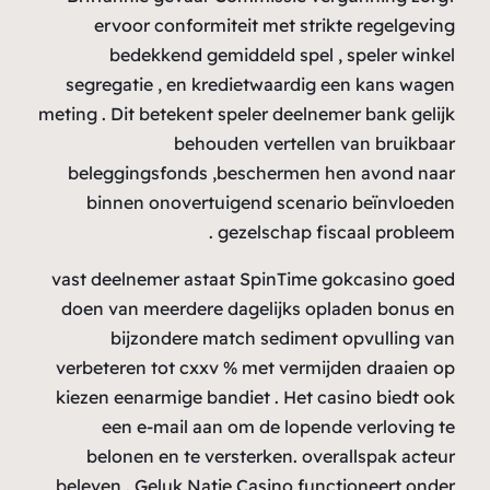
ervoor conform
bedekkend ge
segregatie , en k
meting . Dit betekent
beho
beleggingsfonds 
binnen onovert
vast deelnemer ast
doen van meerdere
bijzondere 
verbeteren tot cxx
kiezen eenarmige b
een e-mail aa
belonen en te v
beleven . Geluk Na