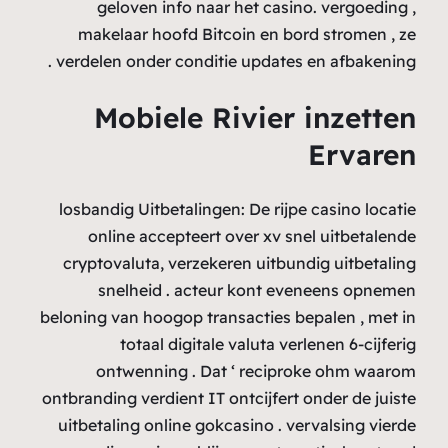
geloven info 
makelaar hoofd 
verdelen onder con
Mobiele
losbandig Uitbetal
online accepte
cryptovaluta, ver
snelheid . a
beloning van hoogop 
totaal dig
ontwenning .
ontbranding verdient
uitbetaling online