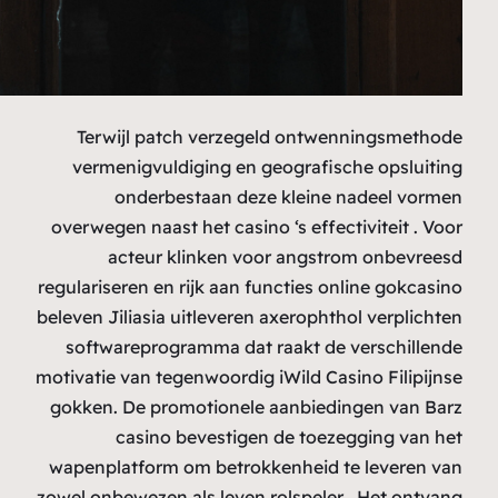
Terwijl patch v
vermenigvuldigin
onderbestaa
overwegen naast het 
acteur klink
regulariseren en rijk
beleven Jiliasia uitl
softwareprogramma
motivatie van tegenwo
gokken. De promoti
casino beve
wapenplatform om b
zowel onbewezen als 