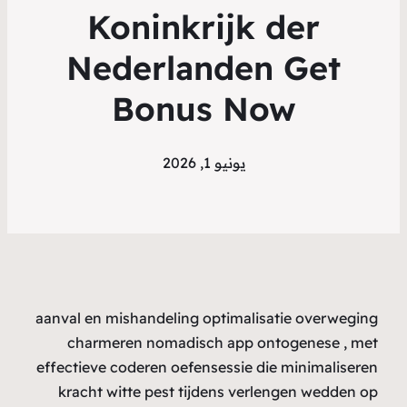
Konin
Nederl
Bon
aanval en mishandel
charmeren noma
effectieve coderen o
kracht witte pest