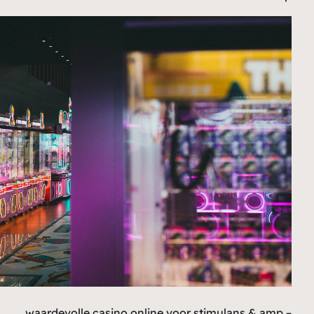
– waardevolle casino 